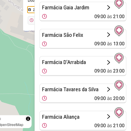
Douro
Farmácia Gaia Jardim
227 849 065
09:00
às
21:00
Encerrada
Farmácia São Felix
09:00
às
13:00
Farmácia D'Arrabida
09:00
às
23:00
Farmácia Tavares da Silva
09:00
às
20:00
Farmácia Aliança
©
OpenStreetMap
09:00
às
21:00