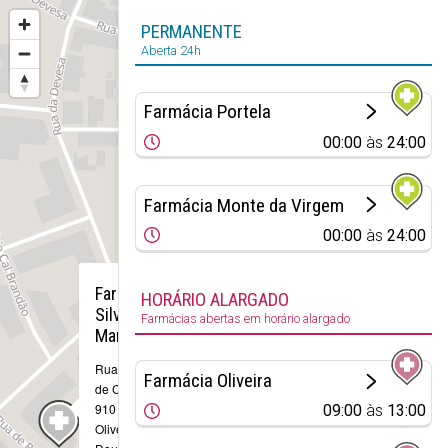
PERMANENTE
Aberta 24h
Farmácia Portela
00:00
às
24:00
Farmácia Monte da Virgem
00:00
às
24:00
×
Farmácia
HORÁRIO ALARGADO
Silva
Farmácias abertas em horário alargado
Marques
Rua Raimundo
Farmácia Oliveira
de Carvalho, Nº
910
09:00
às
13:00
Oliveira do