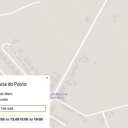
×
cia do Posto
 de Maio
André
 746 048
:00
às
13:00
15:00
às
19:00