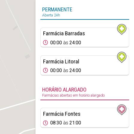
PERMANENTE
Aberta 24h
Farmácia Barradas
00:00
às
24:00
Farmácia Litoral
00:00
às
24:00
HORÁRIO ALARGADO
Farmácias abertas em horário alargado
Farmácia Fontes
08:30
às
21:00