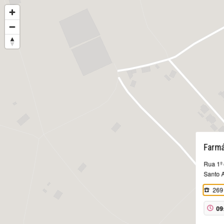
Farmá
Rua 1º
Santo 
269
09