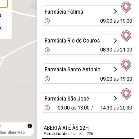
Farmácia Fátima
0
09:00
às
19:00
0
Farmácia Rio de Couros
08:30
às
21:00
Farmácia Santo António
09:00
às
19:00
Farmácia São José
09:00
às
13:00
14:30
às
20:30
©
ABERTA ATÉ ÀS 22H
OpenStreetMap
Farmácias abertas até às 22h