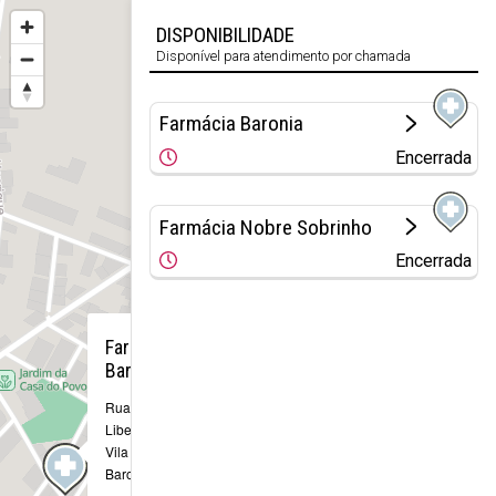
DISPONIBILIDADE
Disponível para atendimento por chamada
Farmácia Baronia
Encerrada
Farmácia Nobre Sobrinho
Encerrada
×
Farmácia
Baronia
Rua da
Liberdade, nº 3
Vila Nova de
Baronia