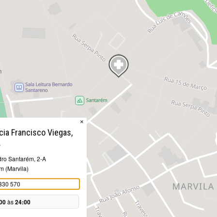
×
ia Francisco Viegas,
.
ro Santarém, 2-A
m (Marvila)
330 570
00
às
24:00