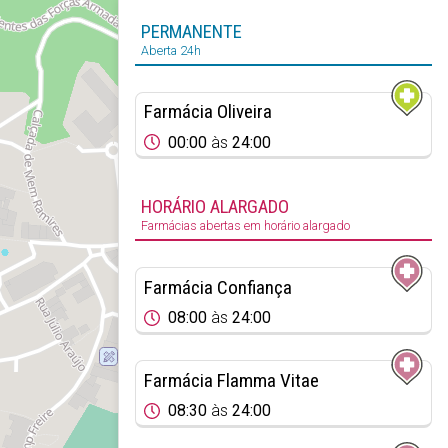
PERMANENTE
Aberta 24h
Farmácia Oliveira
00:00
às
24:00
HORÁRIO ALARGADO
Farmácias abertas em horário alargado
Farmácia Confiança
08:00
às
24:00
Farmácia Flamma Vitae
08:30
às
24:00