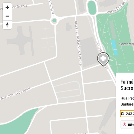
Farmác
Sucrs
Rua Ped
Santaré
243 
08: