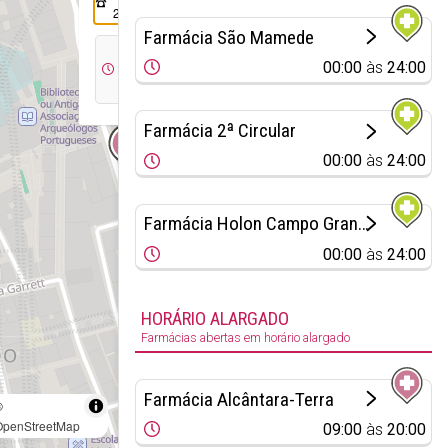
210
Farmácia São Mamede
10:00
00:00
às
24:00
às
19:00
Farmácia 2ª Circular
00:00
às
24:00
Farmácia Holon Campo Grande
00:00
às
24:00
HORÁRIO ALARGADO
Farmácias abertas em horário alargado
Farmácia Alcântara-Terra
©
OpenStreetMap
09:00
às
20:00