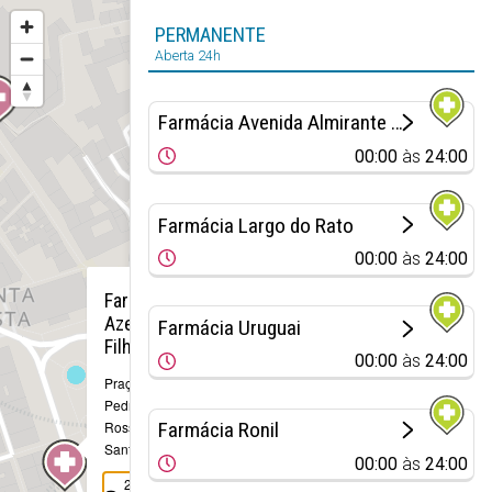
PERMANENTE
Aberta 24h
Farmácia Avenida Almirante Gago Coutinho
00:00
às
24:00
Farmácia Largo do Rato
00:00
às
24:00
×
Farmácia
Azevedo &
Farmácia Uruguai
Filhos
00:00
às
24:00
Praça D.
Pedro IV, 31 -
Rossio
Farmácia Ronil
Santa Justa
00:00
às
24:00
213 401