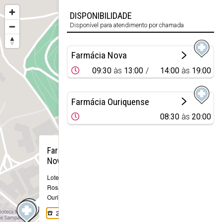
DISPONIBILIDADE
Disponível para atendimento por chamada
Farmácia Nova
09:30
às
13:00
14:00
às
19:00
Farmácia Ouriquense
08:30
às
20:00
×
Farmácia
Nova
Loteamento do
Rosal Sul , lote 2
Ourique
286 555 442