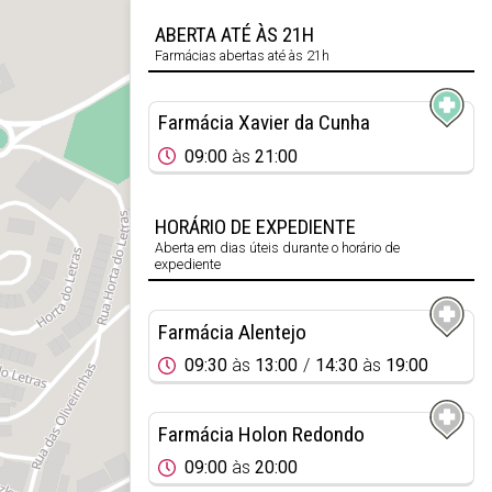
ABERTA ATÉ ÀS 21H
Farmácias abertas até às 21h
Farmácia Xavier da Cunha
09:00
às
21:00
HORÁRIO DE EXPEDIENTE
Aberta em dias úteis durante o horário de
expediente
Farmácia Alentejo
09:30
às
13:00
14:30
às
19:00
Farmácia Holon Redondo
09:00
às
20:00