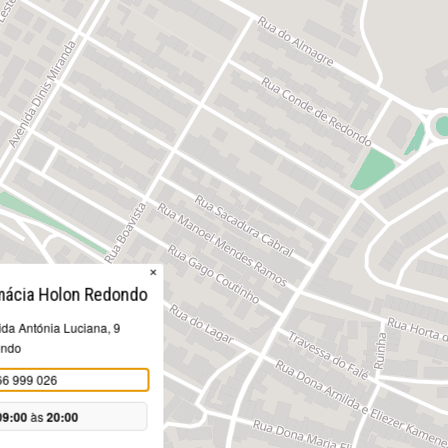
×
mácia Holon Redondo
da Antónia Luciana, 9
ndo
66 999 026
09:00
às
20:00