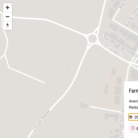
Far
Aveni
Redo
2