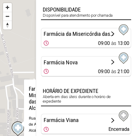
DISPONIBILIDADE
Disponível para atendimento por chamada
Farmácia da Misericórdia das Alcáçovas
09:00
às
13:00
Farmácia Nova
09:00
às
21:00
×
Farmácia da
HORÁRIO DE EXPEDIENTE
Misericórdia
Aberta em dias úteis durante o horário de
das
expediente
Alcáçovas
Rua Dr. Aleixo
Farmácia Viana
de Abreu, 48
Encerrada
Alcáçovas