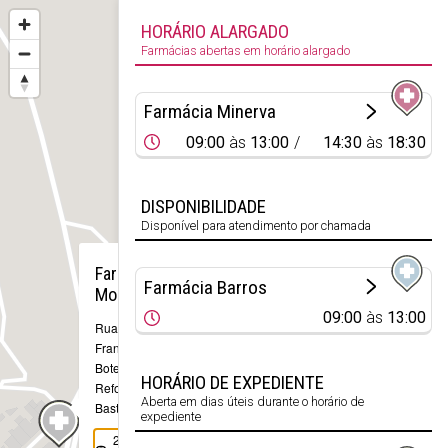
HORÁRIO ALARGADO
Farmácias abertas em horário alargado
Farmácia Minerva
09:00
às
13:00
14:30
às
18:30
DISPONIBILIDADE
Disponível para atendimento por chamada
×
Farmácia
Farmácia Barros
Moutinho
09:00
às
13:00
Rua Dr.
Francisco
Botelho, 175
HORÁRIO DE EXPEDIENTE
Refojos de
Aberta em dias úteis durante o horário de
Basto
expediente
253 662