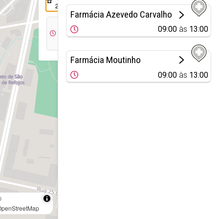
247
Farmácia Azevedo Carvalho
09:00
09:00
às
13:00
às
13:00
Farmácia Moutinho
09:00
às
13:00
©
OpenStreetMap