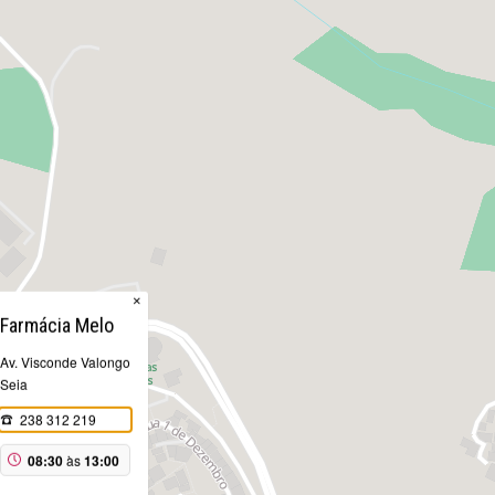
×
Farmácia Melo
Av. Visconde Valongo
Seia
238 312 219
08:30
às
13:00