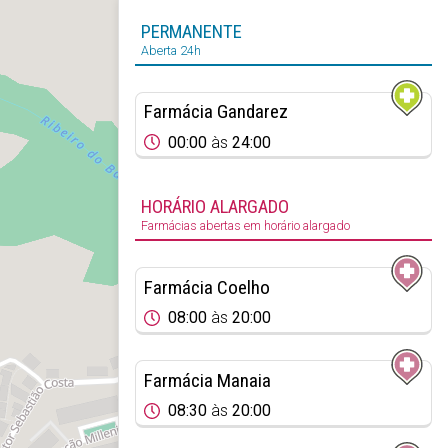
PERMANENTE
Aberta 24h
Farmácia Gandarez
00:00
às
24:00
HORÁRIO ALARGADO
Farmácias abertas em horário alargado
Farmácia Coelho
08:00
às
20:00
Farmácia Manaia
08:30
às
20:00