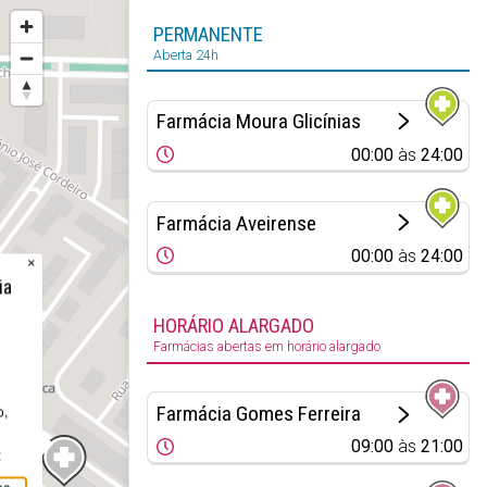
PERMANENTE
Aberta 24h
Farmácia Moura Glicínias
00:00
às
24:00
Farmácia Aveirense
00:00
às
24:00
×
ia
HORÁRIO ALARGADO
Farmácias abertas em horário alargado
Farmácia Gomes Ferreira
o,
09:00
às
21:00
z