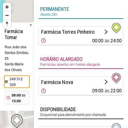
PERMANENTE
Aberta 24h
×
Farmácia
Farmácia Torres Pinheiro
Tomar
00:00
às
24:00
Rua João dos
Santos Simões,
25
HORÁRIO ALARGADO
Santa Maria
Farmácias abertas em horário alargado
dos Olivais
249 312
Farmácia Nova
329
09:00
às
22:00
09:00
às
13:00
DISPONIBILIDADE
Disponível para atendimento por chamada