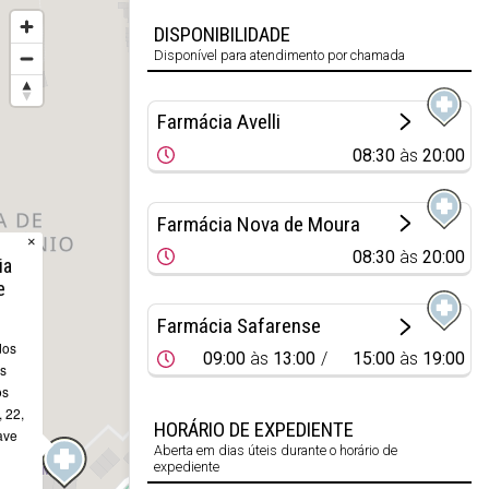
DISPONIBILIDADE
Disponível para atendimento por chamada
Farmácia Avelli
08:30
às
20:00
Farmácia Nova de Moura
×
08:30
às
20:00
ia
e
Farmácia Safarense
dos
09:00
às
13:00
15:00
às
19:00
s
os
 22,
HORÁRIO DE EXPEDIENTE
ave
Aberta em dias úteis durante o horário de
expediente