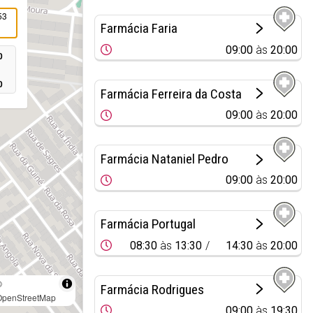
53
Farmácia Faria
09:00
às
20:00
0
0
Farmácia Ferreira da Costa
09:00
às
20:00
Farmácia Nataniel Pedro
09:00
às
20:00
Farmácia Portugal
08:30
às
13:30
14:30
às
20:00
©
Farmácia Rodrigues
OpenStreetMap
09:00
às
19:30