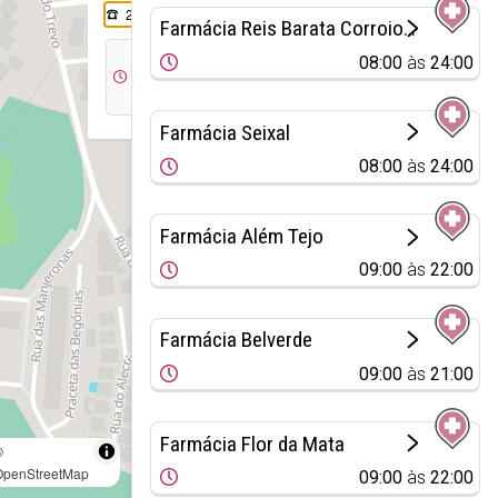
212 555 006
Farmácia Reis Barata Corroios - Parque Luso
08:30
15:00
08:00
às
24:00
às
às
14:00
20:30
Farmácia Seixal
08:00
às
24:00
Farmácia Além Tejo
09:00
às
22:00
Farmácia Belverde
09:00
às
21:00
Farmácia Flor da Mata
©
OpenStreetMap
09:00
às
22:00