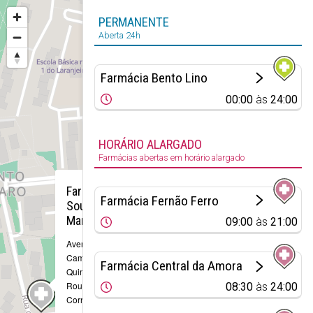
PERMANENTE
Aberta 24h
Farmácia Bento Lino
00:00
às
24:00
HORÁRIO ALARGADO
Farmácias abertas em horário alargado
×
Farmácia
Farmácia Fernão Ferro
Sousa
Marques
09:00
às
21:00
Avenida Luis de
Camões, 2 -
Farmácia Central da Amora
Quinta do
Rouxinol
08:30
às
24:00
Corroios