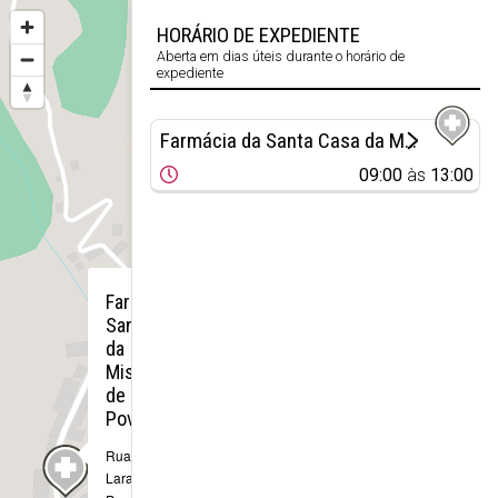
HORÁRIO DE EXPEDIENTE
Aberta em dias úteis durante o horário de
expediente
Farmácia da Santa Casa da Misericórdia de Povoação
09:00
às
13:00
×
Farmácia da
Santa Casa
da
Misericórdia
de
Povoação
Rua I Barão das
Laranjeiras, 7