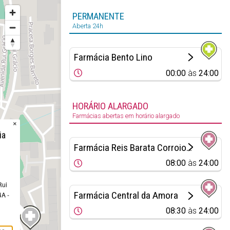
PERMANENTE
Aberta 24h
Farmácia Bento Lino
00:00
às
24:00
HORÁRIO ALARGADO
Farmácias abertas em horário alargado
×
ia
Farmácia Reis Barata Corroios - Parque Luso
08:00
às
24:00
Rui
Farmácia Central da Amora
4A -
08:30
às
24:00