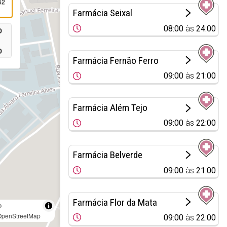
62
Farmácia Seixal
08:00
às
24:00
0
0
Farmácia Fernão Ferro
09:00
às
21:00
Farmácia Além Tejo
09:00
às
22:00
Farmácia Belverde
09:00
às
21:00
Farmácia Flor da Mata
©
OpenStreetMap
09:00
às
22:00