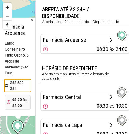
ABERTA ATÉ ÀS 24H /
DISPONIBILIDADE
×
Aberta até às 24h, passando a Disponibilidade
Farmácia
Arcuense
Farmácia Arcuense
Largo
08:30
às
24:00
Conselheiro
Pinto Osório, 5
Arcos de
Valdevez (São
HORÁRIO DE EXPEDIENTE
Paio)
Aberta em dias úteis durante o horário de
expediente
258 522
384
Farmácia Central
08:30
às
24:00
08:30
às
19:30
Farmácia da Lapa
08:30
às
19:30