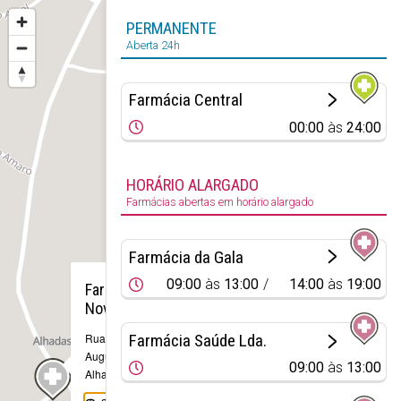
PERMANENTE
Aberta 24h
Farmácia Central
00:00
às
24:00
HORÁRIO ALARGADO
Farmácias abertas em horário alargado
Farmácia da Gala
×
09:00
às
13:00
14:00
às
19:00
Farmácia
Nova
Farmácia Saúde Lda.
Rua Mário
Augusto, 34
09:00
às
13:00
Alhadas