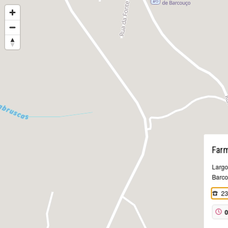
Farm
Largo
Barc
23
0