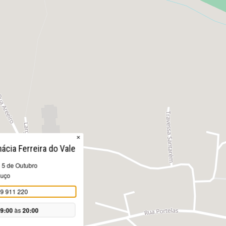
×
ácia Ferreira do Vale
 5 de Outubro
ouço
9 911 220
9:00
às
20:00