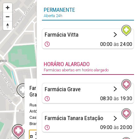
PERMANENTE
Aberta 24h
Farmácia Vitta
00:00
às
24:00
HORÁRIO ALARGADO
Farmácias abertas em horário alargado
×
Farmácia
Farmácia Grave
Grave
08:30
às
19:30
Rua de Santo
António, 69
Farmácia Tanara Estação
Castelo
Branco
09:00
às
20:00
272 344