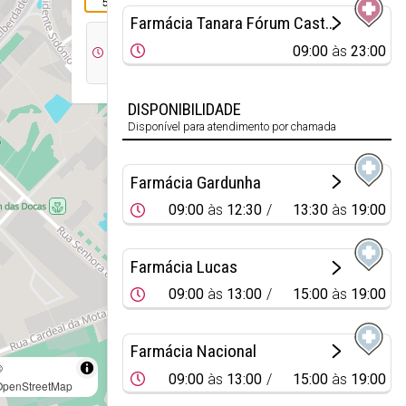
542
Farmácia Tanara Fórum Castelo Branco
08:30
09:00
às
23:00
às
19:30
DISPONIBILIDADE
Disponível para atendimento por chamada
Farmácia Gardunha
09:00
às
12:30
13:30
às
19:00
Farmácia Lucas
09:00
às
13:00
15:00
às
19:00
Farmácia Nacional
©
09:00
às
13:00
15:00
às
19:00
OpenStreetMap