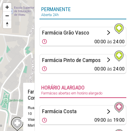
PERMANENTE
Aberta 24h
Farmácia Grão Vasco
00:00
às
24:00
Farmácia Pinto de Campos
00:00
às
24:00
×
HORÁRIO ALARGADO
Farmácia
Farmácias abertas em horário alargado
Confiança
Rua Formosa,
Farmácia Costa
10
Viseu (Santa
09:00
às
19:00
Maria de Viseu)