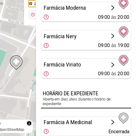
232 480 340
Farmácia Moderna
Encerrada
09:00
às
20:00
Farmácia Nery
09:00
às
19:00
Farmácia Viriato
09:00
às
20:00
HORÁRIO DE EXPEDIENTE
Aberta em dias úteis durante o horário de
expediente
Farmácia A Medicinal
©
OpenStreetMap
Encerrada