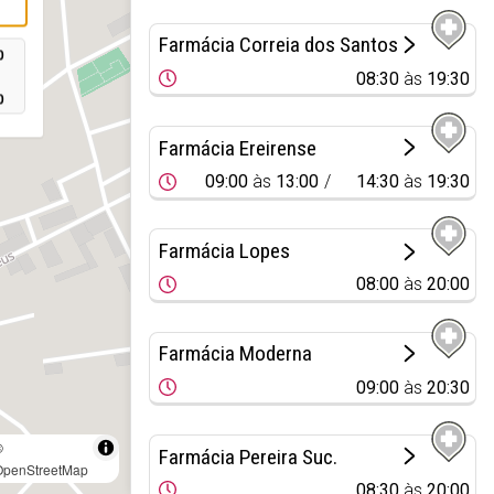
Farmácia Correia dos Santos
0
08:30
às
19:30
0
Farmácia Ereirense
09:00
às
13:00
14:30
às
19:30
Farmácia Lopes
08:00
às
20:00
Farmácia Moderna
09:00
às
20:30
©
Farmácia Pereira Suc.
OpenStreetMap
08:30
às
20:00