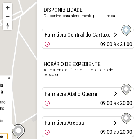
DISPONIBILIDADE
Disponível para atendimento por chamada
Farmácia Central do Cartaxo
09:00
às
21:00
HORÁRIO DE EXPEDIENTE
Aberta em dias úteis durante o horário de
expediente
×
ia
na
Farmácia Abílio Guerra
ano
09:00
às
20:00
ho,
de
Farmácia Areosa
09:00
às
20:30
00