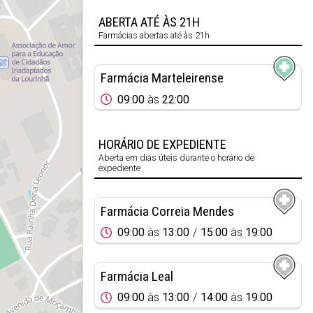
ABERTA ATÉ ÀS 21H
Farmácias abertas até às 21h
Farmácia Marteleirense
09:00
às
22:00
HORÁRIO DE EXPEDIENTE
Aberta em dias úteis durante o horário de
expediente
Farmácia Correia Mendes
09:00
às
13:00
15:00
às
19:00
Farmácia Leal
09:00
às
13:00
14:00
às
19:00