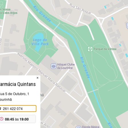
×
Farmácia Quintans
ua 5 de Outubro, 1
ourinhã
261 422 074
08:45
às
19:00