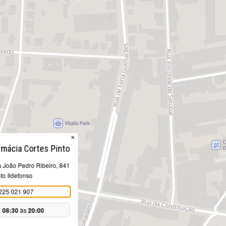
×
rmácia Cortes Pinto
 João Pedro Ribeiro, 841
to Ildefonso
225 021 907
08:30
às
20:00