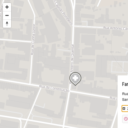
Fa
Rua
San