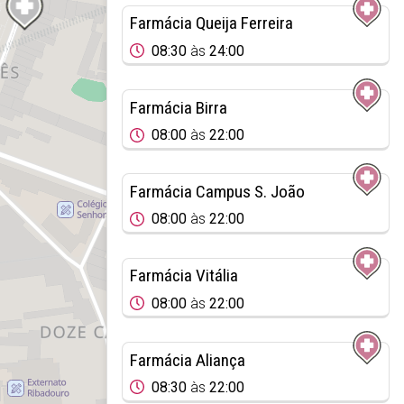
Farmácia Queija Ferreira
08:30
às
24:00
Farmácia Birra
08:00
às
22:00
Farmácia Campus S. João
08:00
às
22:00
Farmácia Vitália
08:00
às
22:00
Farmácia Aliança
08:30
às
22:00