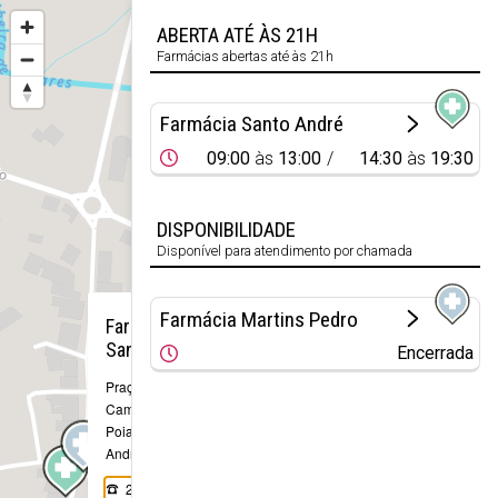
ABERTA ATÉ ÀS 21H
Farmácias abertas até às 21h
Farmácia Santo André
09:00
às
13:00
14:30
às
19:30
DISPONIBILIDADE
Disponível para atendimento por chamada
×
Farmácia Martins Pedro
Farmácia
Santo André
Encerrada
Praça Luis de
Camões
Poiares (Santo
André)
239 421 155