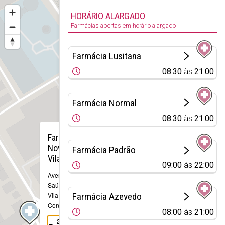
HORÁRIO ALARGADO
Farmácias abertas em horário alargado
Farmácia Lusitana
08:30
às
21:00
Farmácia Normal
08:30
às
21:00
×
Farmácia
Nova Da
Farmácia Padrão
Vila
09:00
às
22:00
Avenida Júlio
Saúl Dias, 32
Vila do
Farmácia Azevedo
Conde
08:00
às
21:00
252 661