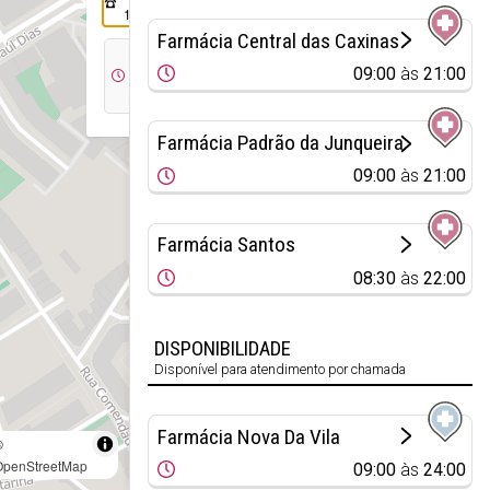
134
Farmácia Central das Caxinas
09:00
09:00
às
21:00
às
24:00
Farmácia Padrão da Junqueira
09:00
às
21:00
Farmácia Santos
08:30
às
22:00
DISPONIBILIDADE
Disponível para atendimento por chamada
Farmácia Nova Da Vila
©
OpenStreetMap
09:00
às
24:00