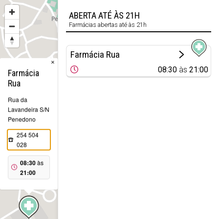
ABERTA ATÉ ÀS 21H
Farmácias abertas até às 21h
Farmácia Rua
×
08:30
às
21:00
Farmácia
Rua
Rua da
Lavandeira S/N
Penedono
254 504
028
08:30
às
21:00