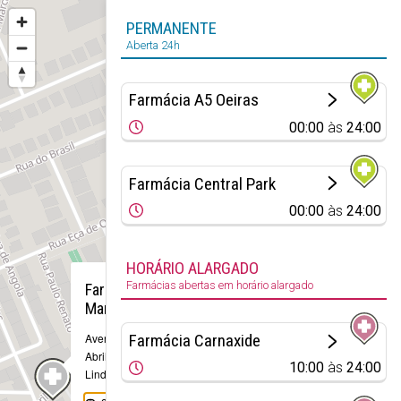
PERMANENTE
Aberta 24h
Farmácia A5 Oeiras
00:00
às
24:00
Farmácia Central Park
00:00
às
24:00
HORÁRIO ALARGADO
×
Farmácias abertas em horário alargado
Farmácia
Marta
Farmácia Carnaxide
Avenida 25 de
Abril, 27
10:00
às
24:00
Linda-a-Velha