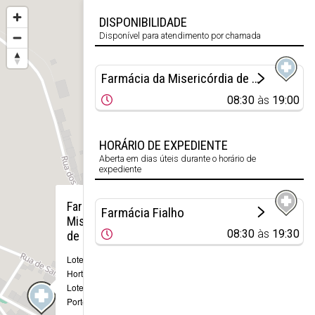
DISPONIBILIDADE
Disponível para atendimento por chamada
Farmácia da Misericórdia de Portel
08:30
às
19:00
HORÁRIO DE EXPEDIENTE
Aberta em dias úteis durante o horário de
expediente
×
Farmácia da
Farmácia Fialho
Misericórdia
08:30
às
19:30
de Portel
Loteamento
Horta da Cruz,
Lote 1
Portel