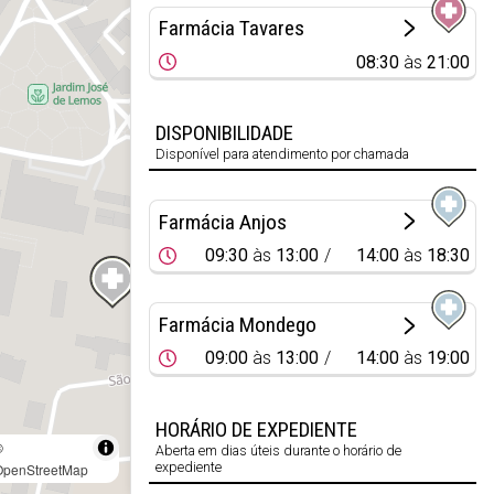
Farmácia Tavares
08:30
às
21:00
DISPONIBILIDADE
Disponível para atendimento por chamada
Farmácia Anjos
09:30
às
13:00
14:00
às
18:30
Farmácia Mondego
09:00
às
13:00
14:00
às
19:00
HORÁRIO DE EXPEDIENTE
©
Aberta em dias úteis durante o horário de
expediente
OpenStreetMap