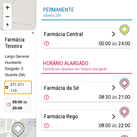
PERMANENTE
Aberta 24h
×
Farmácia Central
Farmácia
00:00
às
24:00
Teixeira
Largo General
Humberto
HORÁRIO ALARGADO
Delgado, 5
Farmácias abertas em horário alargado
Guarda (Sé)
271 211
Farmácia da Sé
110
08:30
às
21:00
09:00
às
20:00
Farmácia Rego
08:00
às
22:00