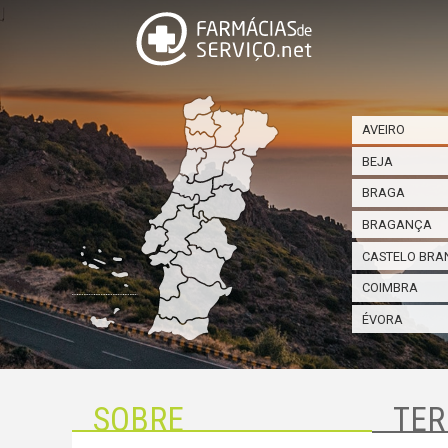
AVEIRO
BEJA
BRAGA
BRAGANÇA
CASTELO BRA
COIMBRA
ÉVORA
SOBRE
TER