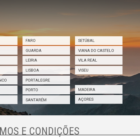
FARO
SETÚBAL
GUARDA
VIANA DO CASTELO
LEIRIA
VILA REAL
LISBOA
VISEU
NCO
PORTALEGRE
MADEIRA
PORTO
AÇORES
SANTARÉM
MOS E CONDIÇÕES