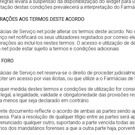
regras levará a suspensão da disponibilização do widget para 
etação destas condições prevalecerá a interpretação do Farmác
TERAÇÕES AOS TERMOS DESTE ACORDO
ácias de Serviço.net pode alterar os termos deste acordo. No 
iço.net notificará os seus utilizadores registados por correio el
erações ao incluí-los nestes termos. O acesso e utilização de
.net pode estar sujeito a termos e condições adicionais.
 E FORO
cias de Serviço.net reserva-se o direito de proceder judicialmen
bter um acesso por vias ilícitas, ou que utilize a o Farmácias de 
quer medida destes termos e condições de utilização for consid
l legal, a legalidade, validade e obrigatoriedade das provisõe
a menos que seja declarado em contrário.
nte documento reflecte o acordo de ambas as partes sendo apl
esa. Para a resolução de qualquer litígio entre as partes ser
enunciado qualquer outro, suportando a parte vencida todas as d
ios dos mandatários forenses a que a outra parte haja, porventur