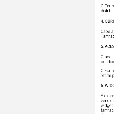
O Farmá
distrib
4. OBR
Cabe a
Farmáci
5. ACE
O acess
condici
O Farmá
retirar
6. WID
É expre
vendid
widget 
farmaci