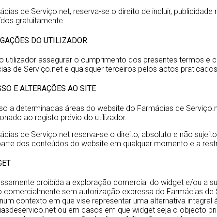
cias de Serviço.net, reserva-se o direito de incluir, publicidade
uídos gratuitamente.
IGAÇÕES DO UTILIZADOR
o utilizador assegurar o cumprimento dos presentes termos e 
as de Serviço.net e quaisquer terceiros pelos actos praticado
SSO E ALTERAÇÕES AO SITE
o a determinadas áreas do website do Farmácias de Serviço.ne
onado ao registo prévio do utilizador.
cias de Serviço.net reserva-se o direito, absoluto e não sujeito 
 parte dos conteúdos do website em qualquer momento e a restri
GET
ssamente proibída a exploração comercial do widget e/ou a su
o comercialmente sem autorização expressa do Farmácias de Ser
num contexto em que vise representar uma alternativa integra
asdeservico.net ou em casos em que widget seja o objecto prin