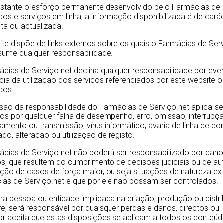
stante o esforço permanente desenvolvido pelo Farmácias de S
os e serviços em linha, a informação disponibilizada é de cará
ta ou actualizada.
te dispõe de links externos sobre os quais o Farmácias de Serv
sume qualquer responsabilidade.
cias de Serviço.net declina qualquer responsabilidade por ev
ia da utilização dos serviços referenciados por este website o
ados.
são da responsabilidade do Farmácias de Serviço.net aplica-se
s por qualquer falha de desempenho, erro, omissão, interrupção
amento ou transmissão, vírus informático, avaria de linha de 
ado, alteração ou utilização de registo.
cias de Serviço.net não poderá ser responsabilizado por danos
os, que resultem do cumprimento de decisões judiciais ou de aut
ação de casos de força maior, ou seja situações de natureza extr
as de Serviço.net e que por ele não possam ser controlados.
 pessoa ou entidade implicada na criação, produção ou distri
e, será responsável por quaisquer perdas e danos, directos ou i
dor aceita que estas disposições se aplicam a todos os conteúd