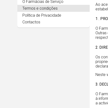
O Farmácias de Serviço
Ao aced
Termos e condições
estabe
Política de Privacidade
1 . PR
Contactos
O Farm
Outras
respect
2. DIR
Os cont
proprie
declar
Neste 
3. DE
O Farmá
à info
a activ