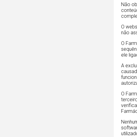
Não ob
conteúd
comple
O websi
não as
O Farmá
sequênc
ele lig
A exclu
causado
funcion
autoriz
O Farmá
terceir
verific
Farmáci
Nenhuma
softwar
utiliza