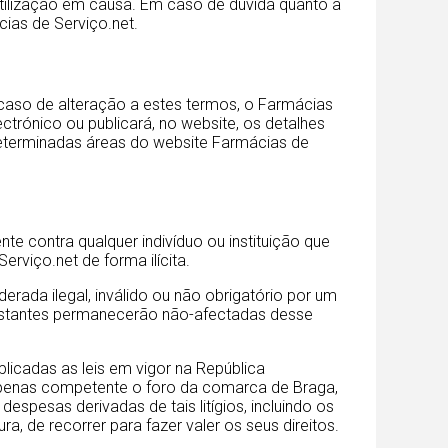
utilização em causa. Em caso de dúvida quanto à
ias de Serviço.net.
caso de alteração a estes termos, o Farmácias
ectrónico ou publicará, no website, os detalhes
 determinadas áreas do website Farmácias de
te contra qualquer indivíduo ou instituição que
Serviço.net de forma ilícita.
erada ilegal, inválido ou não obrigatório por um
s restantes permanecerão não-afectadas desse
icadas as leis em vigor na República
á apenas competente o foro da comarca de Braga,
espesas derivadas de tais litígios, incluindo os
a, de recorrer para fazer valer os seus direitos.