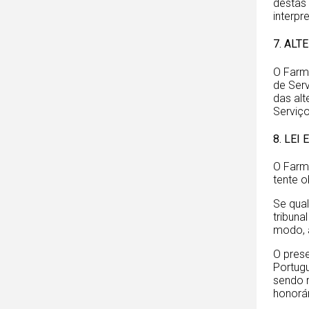
destas 
interpr
7. AL
O Farm
de Serv
das alt
Serviço
8. LEI
O Farmá
tente o
Se qual
tribuna
modo, 
O prese
Portugu
sendo r
honorár