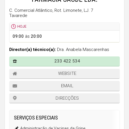
Faro
C. Comercial Atlântico, Rot. Limonete, LJ. 7
Guarda
Tavarede
Leiria
HOJE
Lisboa
09:00
às
20:00
Portalegre
Director(a) técnico(a):
Dra. Anabela Mascarenhas
Porto
233 422 534
Santarém
Setúbal
WEBSITE
Viana do Castelo
EMAIL
Vila Real
DIRECÇÕES
Viseu
SERVIÇOS ESPECIAIS
Madeira
Administração de Vacinas da Gripe