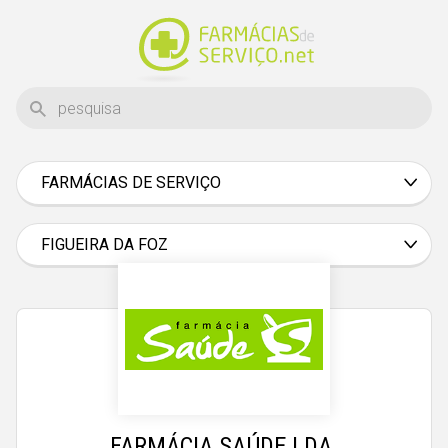
FARMÁCIAS DE SERVIÇO
Aveiro
Beja
FIGUEIRA DA FOZ
Braga
Bragança
Castelo Branco
Coimbra
Évora
FARMÁCIA SAÚDE LDA.