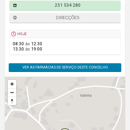
Faro
251 534 280
Guarda
DIRECÇÕES
Leiria
Lisboa
HOJE
Portalegre
08:30
às
12:30
13:30
às
19:00
Porto
Santarém
VER AS FARMÁCIAS DE SERVIÇO DESTE CONCELHO
Setúbal
Viana do Castelo
Vila Real
Viseu
Madeira