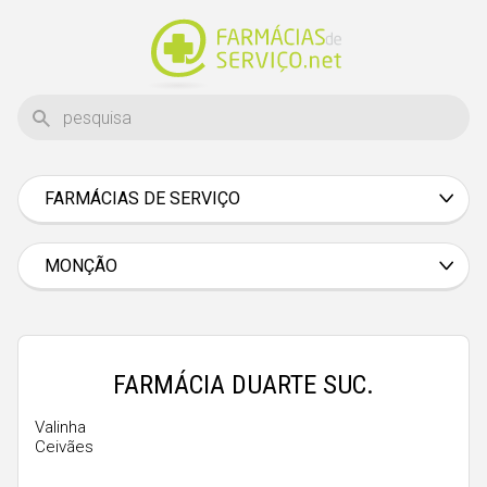
FARMÁCIAS DE SERVIÇO
Aveiro
Beja
MONÇÃO
Braga
Bragança
Castelo Branco
FARMÁCIA DUARTE SUC.
Coimbra
Valinha
Ceivães
Évora