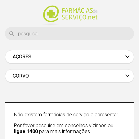
AÇORES
Aveiro
Beja
CORVO
Braga
Bragança
Castelo Branco
Não existem farmácias de serviço a apresentar.
Coimbra
Por favor pesquise em concelhos vizinhos ou
Évora
ligue 1400
para mais informações.