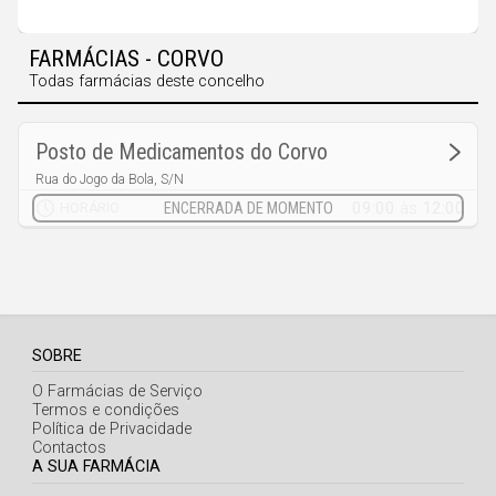
Faro
Guarda
FARMÁCIAS - CORVO
Leiria
Todas farmácias deste concelho
Lisboa
Posto de Medicamentos do Corvo
Portalegre
Rua do Jogo da Bola, S/N
Corvo
Porto
09:00
às
12:00
HORÁRIO
Santarém
Setúbal
Viana do Castelo
SOBRE
Vila Real
O Farmácias de Serviço
Viseu
Termos e condições
Política de Privacidade
Contactos
Madeira
A SUA FARMÁCIA