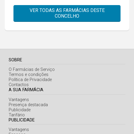
Faro
VER TODAS AS FARMÁCIAS DESTE
Guarda
CONCELHO
Leiria
Lisboa
Portalegre
Porto
SOBRE
Santarém
O Farmácias de Serviço
Termos e condições
Setúbal
Política de Privacidade
Contactos
Viana do Castelo
A SUA FARMÁCIA
Vila Real
Vantagens
Presença destacada
Viseu
Publicidade
Tarifário
PUBLICIDADE
Madeira
Vantagens