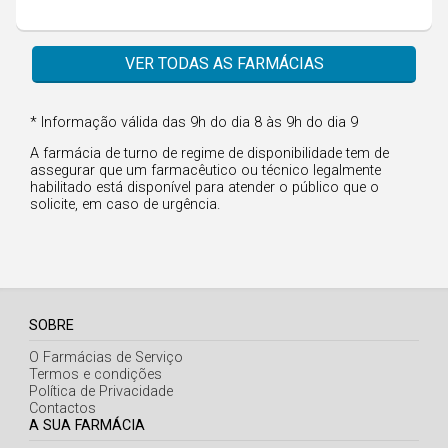
Faro
Guarda
VER TODAS AS FARMÁCIAS
Leiria
Lisboa
* Informação válida das 9h do dia 8 às 9h do dia 9
Portalegre
A farmácia de turno de regime de disponibilidade tem de
assegurar que um farmacêutico ou técnico legalmente
Porto
habilitado está disponível para atender o público que o
solicite, em caso de urgência.
Santarém
Setúbal
Viana do Castelo
Vila Real
SOBRE
O Farmácias de Serviço
Viseu
Termos e condições
Política de Privacidade
Contactos
Madeira
A SUA FARMÁCIA