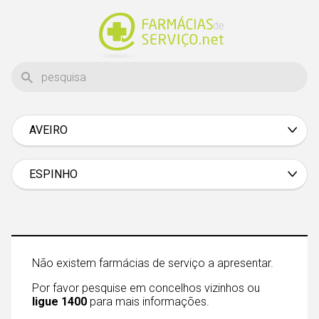
AVEIRO
Aveiro
Beja
ESPINHO
Braga
Bragança
Castelo Branco
Não existem farmácias de serviço a apresentar.
Coimbra
Por favor pesquise em concelhos vizinhos ou
Évora
ligue 1400
para mais informações.