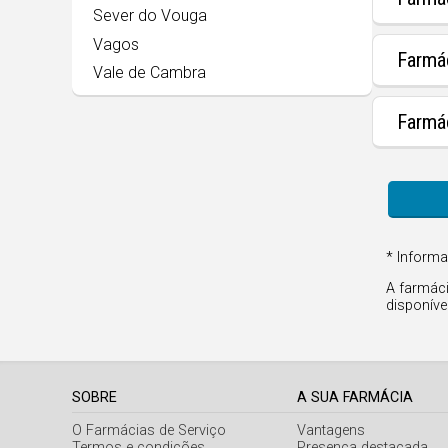
Sever do Vouga
Vagos
Farmá
Vale de Cambra
Farmá
* Informa
A farmáci
disponíve
SOBRE
A SUA FARMÁCIA
O Farmácias de Serviço
Vantagens
Termos e condições
Presença destacada