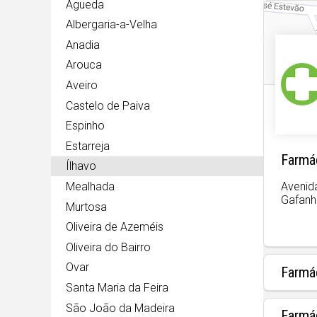
Águeda
Albergaria-a-Velha
Anadia
Arouca
Aveiro
Castelo de Paiva
Espinho
Estarreja
Farmá
Ílhavo
Mealhada
Avenid
Gafanh
Murtosa
Oliveira de Azeméis
Oliveira do Bairro
Ovar
Farmá
Santa Maria da Feira
São João da Madeira
Farmá