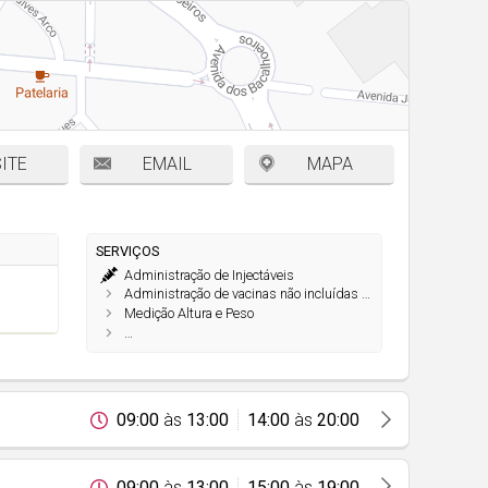
ITE
EMAIL
MAPA
SERVIÇOS
Administração de Injectáveis
Administração de vacinas não incluídas no Plano Nacional de Saúde
Medição Altura e Peso
…
09:00
às
13:00
14:00
às
20:00
09:00
às
13:00
15:00
às
19:00