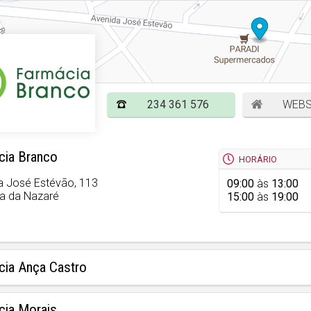
234 361 576
WEBS
cia Branco
HORÁRIO
a José Estévão, 113
09:00
às
13:00
a da Nazaré
15:00
às
19:00
cia Ança Castro
cia Morais