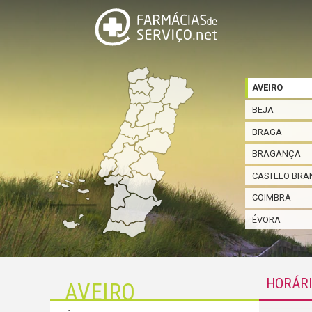
AVEIRO
BEJA
BRAGA
BRAGANÇA
CASTELO BRA
COIMBRA
ÉVORA
HORÁR
AVEIRO