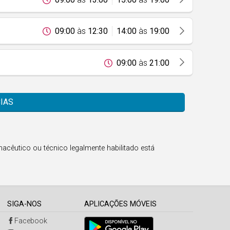
09:00
às
12:30
14:00
às
19:00
09:00
às
21:00
IAS
acêutico ou técnico legalmente habilitado está
SIGA-NOS
APLICAÇÕES MÓVEIS
Facebook