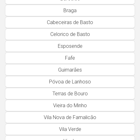
Faro
Braga
Guarda
Cabeceiras de Basto
Leiria
Lisboa
Celorico de Basto
Portalegre
Esposende
Porto
Fafe
Santarém
Guimarães
Setúbal
Póvoa de Lanhoso
Viana do Castelo
Terras de Bouro
Vila Real
Vieira do Minho
Viseu
Vila Nova de Famalicão
Vila Verde
Madeira