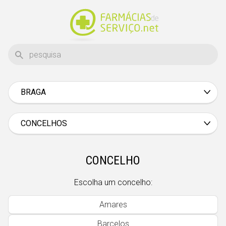
BRAGA
Aveiro
Beja
CONCELHOS
Braga
Bragança
CONCELHO
Castelo Branco
Escolha um concelho:
Coimbra
Amares
Évora
Barcelos