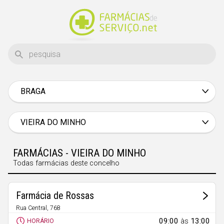
BRAGA
Aveiro
Beja
VIEIRA DO MINHO
Braga
FARMÁCIAS - VIEIRA DO MINHO
Bragança
Todas farmácias deste concelho
Castelo Branco
Coimbra
Farmácia de Rossas
Évora
Rua Central, 768
Rossas
09:00
às
13:00
HORÁRIO