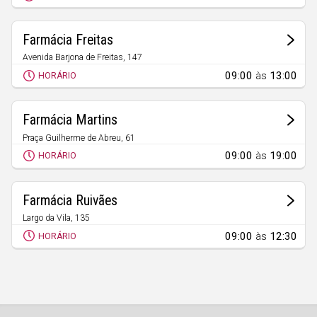
Faro
Guarda
Farmácia Freitas
Leiria
Avenida Barjona de Freitas, 147
Vieira do Minho
09:00
às
13:00
Lisboa
HORÁRIO
Portalegre
Farmácia Martins
Porto
Praça Guilherme de Abreu, 61
Vieira do Minho
Santarém
09:00
às
19:00
HORÁRIO
Setúbal
Farmácia Ruivães
Viana do Castelo
Largo da Vila, 135
Vila Real
Ruivães
09:00
às
12:30
HORÁRIO
Viseu
Madeira