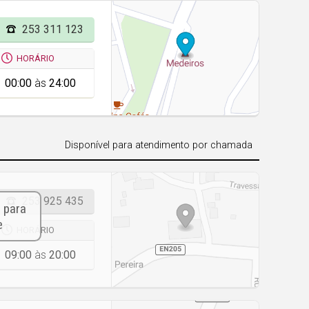
253 311 123
HORÁRIO
00:00
às
24:00
Disponível para atendimento por chamada
253 925 435
HORÁRIO
09:00
às
20:00