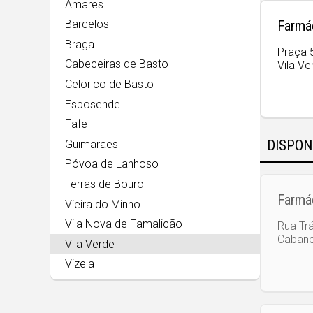
Amares
Farmá
Barcelos
Braga
Praça 
Cabeceiras de Basto
Vila Ve
Celorico de Basto
Esposende
Fafe
DISPON
Guimarães
Póvoa de Lanhoso
Terras de Bouro
Farmá
Vieira do Minho
Vila Nova de Famalicão
Rua Trá
Cabane
Vila Verde
Vizela