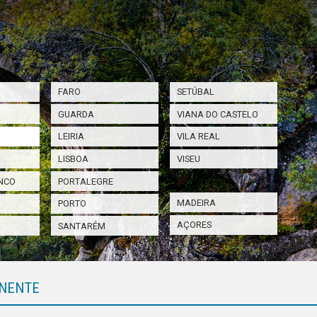
FARO
SETÚBAL
GUARDA
VIANA DO CASTELO
LEIRIA
VILA REAL
LISBOA
VISEU
NCO
PORTALEGRE
MADEIRA
PORTO
AÇORES
SANTARÉM
NENTE