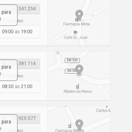
253 341 254
HORÁRIO
09:00
às
19:00
253 381 114
HORÁRIO
08:30
às
21:00
253 925 077
HORÁRIO