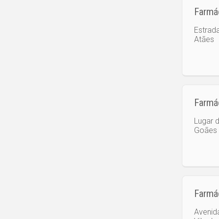
Farmá
Estrad
Atães
Farmác
Lugar 
Goães
Farmá
Avenid