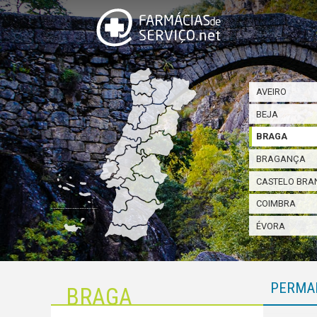
AVEIRO
BEJA
BRAGA
BRAGANÇA
CASTELO BRA
COIMBRA
ÉVORA
PERMA
BRAGA