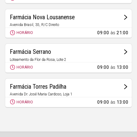
Faro
Guarda
Farmácia Nova Lousanense
Leiria
Avenida Brasil, 35, R/C Direito
Lousã
09:00
às
21:00
Lisboa
HORÁRIO
Portalegre
Farmácia Serrano
Porto
Loteamento da Flor da Rosa, Lote 2
Lousã
Santarém
09:00
às
13:00
HORÁRIO
Setúbal
Farmácia Torres Padilha
Viana do Castelo
Avenida Dr. José Maria Cardoso, Loja 1
Vila Real
Lousã
09:00
às
13:00
HORÁRIO
Viseu
Madeira