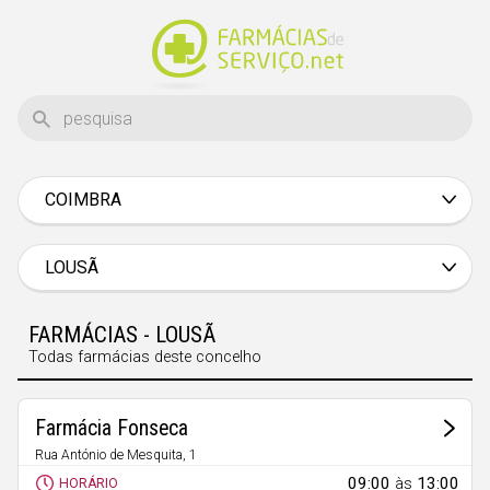
COIMBRA
Aveiro
Beja
LOUSÃ
Braga
FARMÁCIAS - LOUSÃ
Bragança
Todas farmácias deste concelho
Castelo Branco
Coimbra
Farmácia Fonseca
Évora
Rua António de Mesquita, 1
Lousã
09:00
às
13:00
HORÁRIO