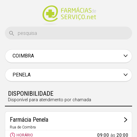
COIMBRA
Aveiro
Beja
PENELA
Braga
DISPONIBILIDADE
Bragança
Disponível para atendimento por chamada
Castelo Branco
Coimbra
Farmácia Penela
Évora
Rua de Coimbra
Penela (Santa Eufémia)
09:00
às
20:00
HORÁRIO