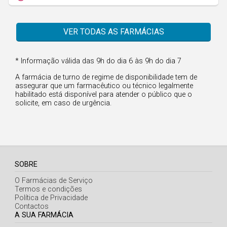
Faro
Guarda
VER TODAS AS FARMÁCIAS
Leiria
Lisboa
* Informação válida das 9h do dia 6 às 9h do dia 7
Portalegre
A farmácia de turno de regime de disponibilidade tem de
assegurar que um farmacêutico ou técnico legalmente
Porto
habilitado está disponível para atender o público que o
solicite, em caso de urgência.
Santarém
Setúbal
Viana do Castelo
Vila Real
SOBRE
O Farmácias de Serviço
Viseu
Termos e condições
Política de Privacidade
Contactos
Madeira
A SUA FARMÁCIA