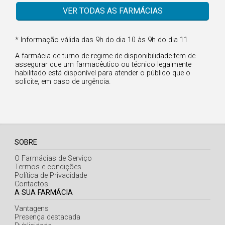
Faro
VER TODAS AS FARMÁCIAS
Guarda
Leiria
* Informação válida das 9h do dia 10 às 9h do dia 11
Lisboa
A farmácia de turno de regime de disponibilidade tem de
assegurar que um farmacêutico ou técnico legalmente
Portalegre
habilitado está disponível para atender o público que o
solicite, em caso de urgência.
Porto
Santarém
Setúbal
SOBRE
Viana do Castelo
O Farmácias de Serviço
Vila Real
Termos e condições
Política de Privacidade
Viseu
Contactos
A SUA FARMÁCIA
Vantagens
Madeira
Presença destacada