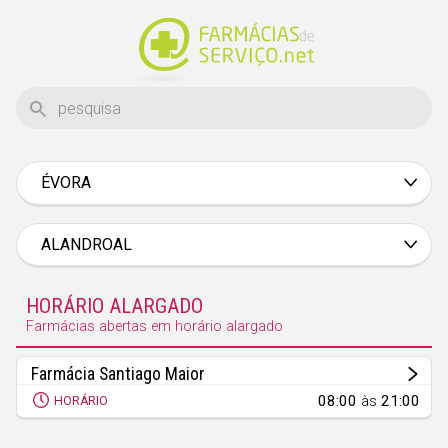
ÉVORA
Aveiro
Beja
ALANDROAL
Braga
HORÁRIO ALARGADO
Bragança
Farmácias abertas em horário alargado
Castelo Branco
Farmácia Santiago Maior
Coimbra
08:00
às
21:00
HORÁRIO
Évora