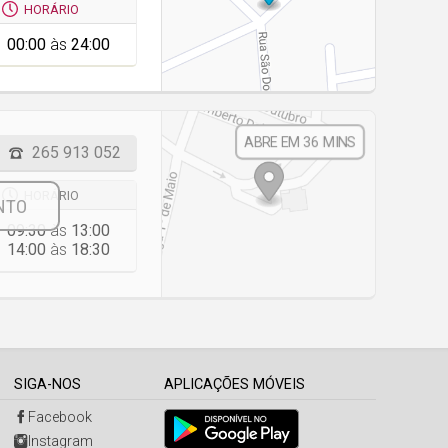
HORÁRIO
00:00
às
24:00
36 MINS
265 913 052
HORÁRIO
09:30
às
13:00
14:00
às
18:30
SIGA-NOS
APLICAÇÕES MÓVEIS
Facebook
Instagram