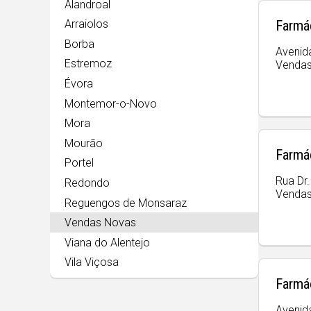
Alandroal
Farmác
Arraiolos
Borba
Avenida
Estremoz
Venda
Évora
Montemor-o-Novo
Mora
Mourão
Farmá
Portel
Rua Dr.
Redondo
Venda
Reguengos de Monsaraz
Vendas Novas
Viana do Alentejo
Vila Viçosa
Farmá
Avenid