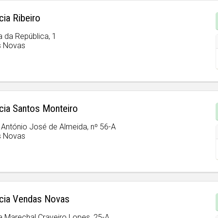
ia Ribeiro
 da República, 1
s Novas
cia Santos Monteiro
 António José de Almeida, nº 56-A
s Novas
cia Vendas Novas
a Marechal Craveiro Lopes, 25-A