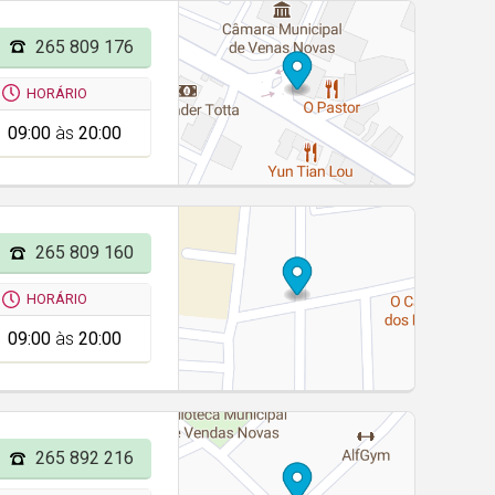
265 809 176
HORÁRIO
09:00
às
20:00
265 809 160
HORÁRIO
09:00
às
20:00
265 892 216