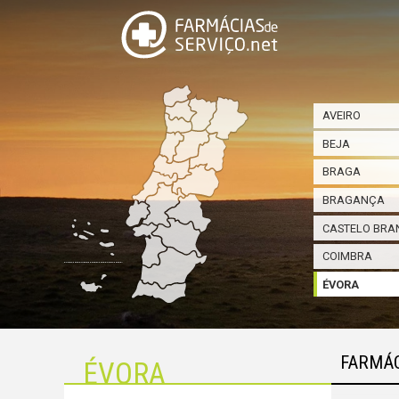
AVEIRO
BEJA
BRAGA
BRAGANÇA
CASTELO BRA
COIMBRA
ÉVORA
FARMÁC
ÉVORA