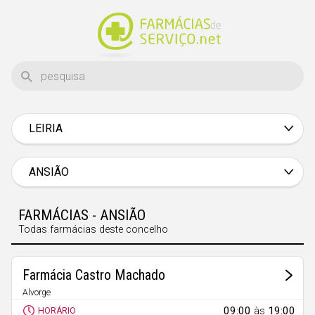
LEIRIA
Aveiro
Beja
ANSIÃO
Braga
FARMÁCIAS - ANSIÃO
Bragança
Todas farmácias deste concelho
Castelo Branco
Coimbra
Farmácia Castro Machado
Évora
Alvorge
Alvorge
09:00
às
19:00
HORÁRIO