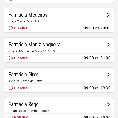
Faro
Guarda
Farmácia Medeiros
Leiria
Praça Costa Rêgo, 130
Avelar
09:00
às
20:00
Lisboa
HORÁRIO
Portalegre
Farmácia Moniz Nogueira
Porto
Rua Dr. Manuel de Melo, 11 A R/C
Ansião
Santarém
09:00
às
21:00
HORÁRIO
Setúbal
Farmácia Pires
Viana do Castelo
Avenida Vasco da Gama
Vila Real
Santiago da Guarda
09:00
às
19:30
HORÁRIO
Viseu
Farmácia Rego
Madeira
Urbanização Albermar, Lote 21
Chão de Couce
09:00
às
20:00
HORÁRIO