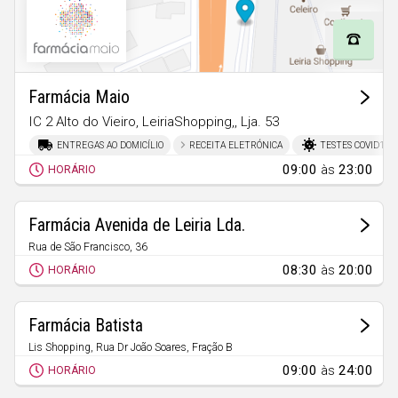
Açores
Farmácia Maio
IC 2 Alto do Vieiro, LeiriaShopping,, Lja. 53
Parceiros
ENTREGAS AO DOMICÍLIO
RECEITA ELETRÓNICA
TESTES COVID19
09:00
às
23:00
HORÁRIO
Farmácia Avenida de Leiria Lda.
Rua de São Francisco, 36
Leiria
08:30
às
20:00
HORÁRIO
Farmácia Batista
Lis Shopping, Rua Dr João Soares, Fração B
Leiria
09:00
às
24:00
HORÁRIO