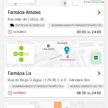
Faro
Guarda
Farmácia Antunes
Leiria
Rua Vale de Lobos, 30
Leiria
ENTREGAS AO DOMICÍLIO
ACOMPANHAMENTO FARMACOTERAPÊUTICO
Lisboa
00:00
às
24:00
HORÁRIO
Portalegre
Porto
Santarém
Setúbal
Viana do Castelo
Farmácia Lis
Vila Real
Rua do Rego D´Água, Lt.29-30, C e D - Gândara dos
Olivais
Viseu
ACOMPANHAMENTO FARMACOTERAPÊUTICO
ACONSELHAMENTO NUTRICION
Marrazes
08:30
às
24:00
HORÁRIO
Madeira