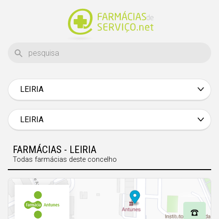
LEIRIA
Aveiro
Beja
LEIRIA
Braga
FARMÁCIAS - LEIRIA
Bragança
Todas farmácias deste concelho
Castelo Branco
Coimbra
Évora