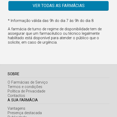
Faro
VER TODAS AS FARMÁCIAS
Guarda
Leiria
* Informação válida das 9h do dia 7 às 9h do dia 8
Lisboa
A farmácia de turno de regime de disponibilidade tem de
assegurar que um farmacêutico ou técnico legalmente
Portalegre
habilitado está disponível para atender o público que o
solicite, em caso de urgência.
Porto
Santarém
Setúbal
SOBRE
Viana do Castelo
O Farmácias de Serviço
Vila Real
Termos e condições
Política de Privacidade
Viseu
Contactos
A SUA FARMÁCIA
Vantagens
Madeira
Presença destacada