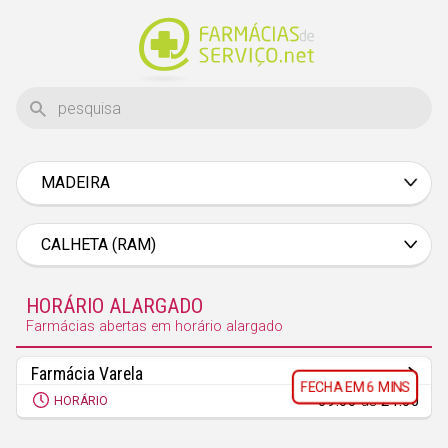
MADEIRA
Aveiro
Beja
CALHETA (RAM)
Braga
HORÁRIO ALARGADO
Bragança
Farmácias abertas em horário alargado
Castelo Branco
Farmácia Varela
Coimbra
6 MINS
09:00
às
21:00
HORÁRIO
Évora