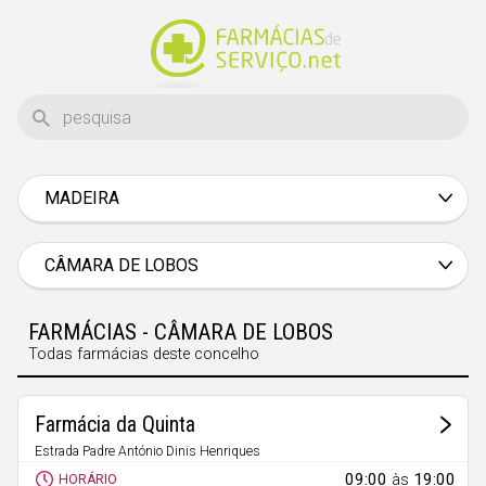
MADEIRA
Aveiro
Beja
CÂMARA DE LOBOS
Braga
FARMÁCIAS - CÂMARA DE LOBOS
Bragança
Todas farmácias deste concelho
Castelo Branco
Coimbra
Farmácia da Quinta
Évora
Estrada Padre António Dinis Henriques
Quinta Grande
09:00
às
19:00
HORÁRIO