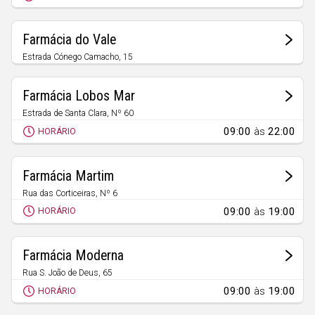
Faro
Guarda
Farmácia do Vale
Leiria
Estrada Cónego Camacho, 15
Curral das Freiras
Lisboa
Farmácia Lobos Mar
Portalegre
Estrada de Santa Clara, Nº 60
Câmara de Lobos
Porto
09:00
às
22:00
HORÁRIO
Santarém
Farmácia Martim
Setúbal
Rua das Corticeiras, Nº 6
Viana do Castelo
Jardim da Serra
09:00
às
19:00
HORÁRIO
Vila Real
Viseu
Farmácia Moderna
Rua S. João de Deus, 65
Câmara de Lobos
09:00
às
19:00
HORÁRIO
Madeira