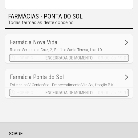
Faro
Guarda
FARMÁCIAS - PONTA DO SOL
Leiria
Todas farmácias deste concelho
Lisboa
Farmácia Nova Vida
Portalegre
Rua do Serrado da Cruz, 2, Edifício Santa Teresa, Loja 10
Canhas
Porto
09:00
às
19:00
HORÁRIO
Santarém
Farmácia Ponta do Sol
Setúbal
Estrada do V Centenário - Empreendimento Vila Sol, fracção B K
Viana do Castelo
Ponta do Sol
09:00
às
19:15
HORÁRIO
Vila Real
Viseu
Madeira
SOBRE