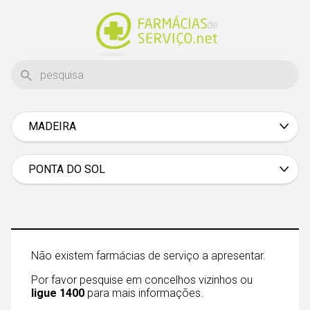
MADEIRA
Aveiro
Beja
PONTA DO SOL
Braga
Bragança
Castelo Branco
Não existem farmácias de serviço a apresentar.
Coimbra
Por favor pesquise em concelhos vizinhos ou
Évora
ligue 1400
para mais informações.